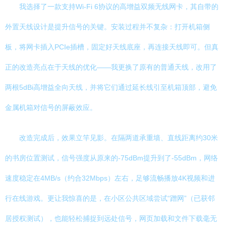
我选择了一款支持Wi-Fi 6协议的高增益双频无线网卡，其自带的
外置天线设计是提升信号的关键。安装过程并不复杂：打开机箱侧
板，将网卡插入PCIe插槽，固定好天线底座，再连接天线即可。但真
正的改造亮点在于天线的优化——我更换了原有的普通天线，改用了
两根5dBi高增益全向天线，并将它们通过延长线引至机箱顶部，避免
金属机箱对信号的屏蔽效应。
改造完成后，效果立竿见影。在隔两道承重墙、直线距离约30米
的书房位置测试，信号强度从原来的-75dBm提升到了-55dBm，网络
速度稳定在4MB/s（约合32Mbps）左右，足够流畅播放4K视频和进
行在线游戏。更让我惊喜的是，在小区公共区域尝试“蹭网”（已获邻
居授权测试），也能轻松捕捉到远处信号，网页加载和文件下载毫无