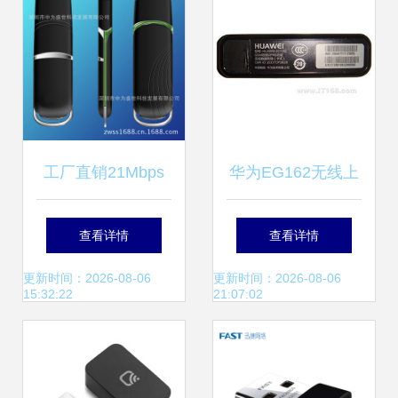
析
工厂直销21Mbps
华为EG162无线上
高通8200A芯片
网卡 产品图片与实
查看详情
查看详情
3.5G联通上网卡 价
用解析
更新时间：2026-08-06
更新时间：2026-08-06
15:32:22
21:07:02
格、厂家与深圳市
中为盛世科技深度