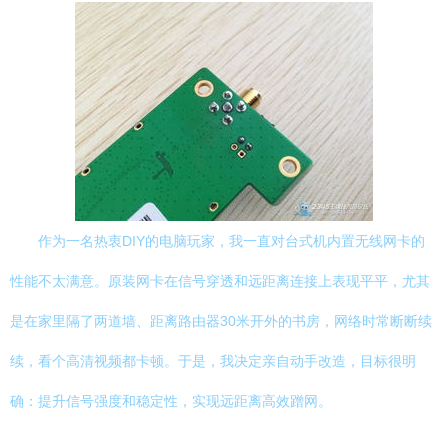
作为一名热衷DIY的电脑玩家，我一直对台式机内置无线网卡的
性能不太满意。原装网卡在信号穿透和远距离连接上表现平平，尤其
是在家里隔了两道墙、距离路由器30米开外的书房，网络时常断断续
续，看个高清视频都卡顿。于是，我决定亲自动手改造，目标很明
确：提升信号强度和稳定性，实现远距离高效蹭网。