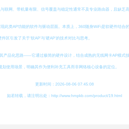
机与联网、带机量有限、信号覆盖与稳定性通常不及专业路由器，且缺乏
此类AP功能的软件与驱动层面。本质上，360随身WiFi是软硬件结
区引发了关于‘软AP’与‘硬AP’的技术对比与思考。
在于其产品化思路——它通过极简的硬件设计，结合成熟的无线网卡AP模
地规划使用场景，明确其作为便利补充工具而非网络核心设备的定位。
更新时间：2026-08-06 07:45:08
如若转载，请注明出处：http://www.hmpkb.com/product/19.html