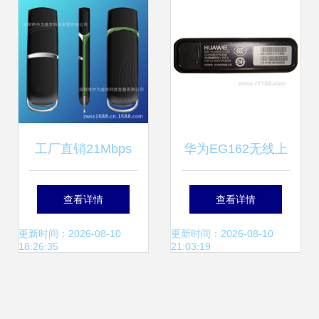
析
工厂直销21Mbps
华为EG162无线上
高通8200A芯片
网卡 产品图片与实
查看详情
查看详情
3.5G联通上网卡 价
用解析
更新时间：2026-08-10
更新时间：2026-08-10
18:26:35
21:03:19
格、厂家与深圳市