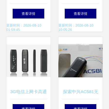
FUN605M无线网
网卡技术解析
查看详情
查看详情
卡 性能与外观的全
100G产品在工业与
更新时间：2026-08-10
更新时间：2026-08-10
01:59:45
10:05:26
面解析
数码领域的应用前
景
3G电信上网卡高通
探索中兴AC581无
6800A方案 中东市
线上网卡 产品图片