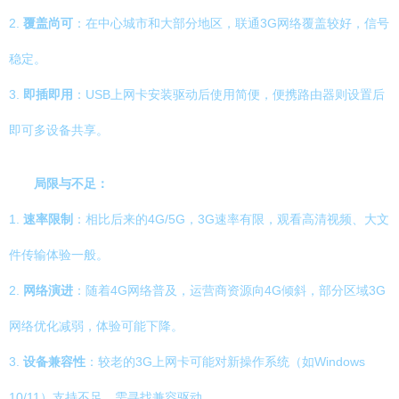
2.
覆盖尚可
：在中心城市和大部分地区，联通3G网络覆盖较好，信号
稳定。
3.
即插即用
：USB上网卡安装驱动后使用简便，便携路由器则设置后
即可多设备共享。
局限与不足：
1.
速率限制
：相比后来的4G/5G，3G速率有限，观看高清视频、大文
件传输体验一般。
2.
网络演进
：随着4G网络普及，运营商资源向4G倾斜，部分区域3G
网络优化减弱，体验可能下降。
3.
设备兼容性
：较老的3G上网卡可能对新操作系统（如Windows
10/11）支持不足，需寻找兼容驱动。