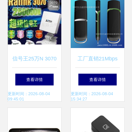
析
信号王25万N 3070
工厂直销21Mbps
芯片无线网卡评测
高通8200A芯片
查看详情
查看详情
性能与实用性的深
3.5G联通上网卡 价
更新时间：2026-08-04
更新时间：2026-08-04
09:45:01
15:34:27
度解析
格、厂家与深圳市
中为盛世科技深度