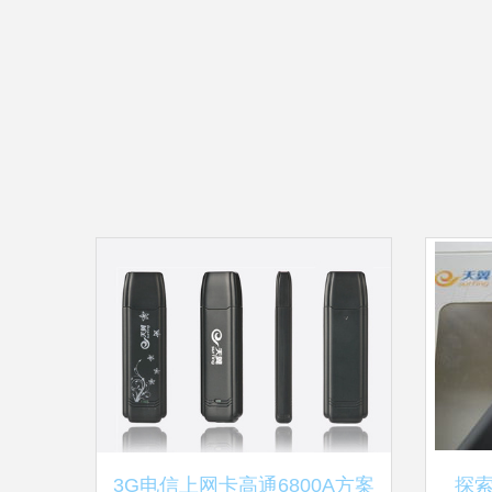
3G电信上网卡高通6800A方案
探索