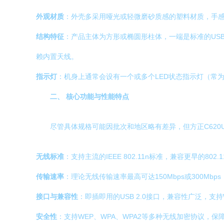
外观材质
：外壳多采用哑光或轻微磨砂质感的塑料材质，手
结构特征
：产品主体为方形或椭圆形柱体，一端是标准的US
赖内置天线。
指示灯
：机身上通常会设有一个或多个LED状态指示灯（常
二、 核心功能与性能特点
尽管具体规格可能因批次和地区略有差异，但方正C620
无线标准
：支持主流的IEEE 802.11n标准，兼容更早的80
传输速率
：理论无线传输速率最高可达150Mbps或300
接口与兼容性
：即插即用的USB 2.0接口，兼容性广泛，支持W
安全性
：支持WEP、WPA、WPA2等多种无线加密协议，