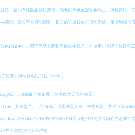
感舒适，且能有效防止指纹残留。颜色以黑色或深灰色为主，风格简约、
B-A接口。部分型号可能配有一根短的可旋转或可拆卸天线，用以增强信
为蓝色或绿色），用于显示电源和网络连接状态，方便用户直观了解设备
U无线网卡通常具备以下核心特性：
2.11b/g标准，确保能连接市面上绝大多数无线路由器。
Mbps（取决于具体型号），能够满足日常网页浏览、在线视频、文件下载等
indows XP/Vista/7/8/10等主流操作系统（使用前需安装随附光盘
保障用户上网数据的安全传输。