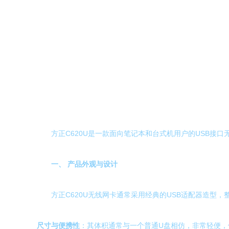
方正C620U是一款面向笔记本和台式机用户的USB
一、 产品外观与设计
方正C620U无线网卡通常采用经典的USB适配器造型
尺寸与便携性
：其体积通常与一个普通U盘相仿，非常轻便，