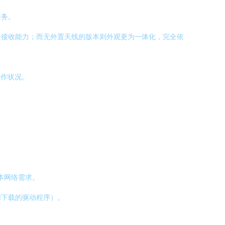
商务。
号接收能力；而无外置天线的版本则外观更为一体化，完全依
工作状况。
基本网络需求。
或官网下载的驱动程序）。